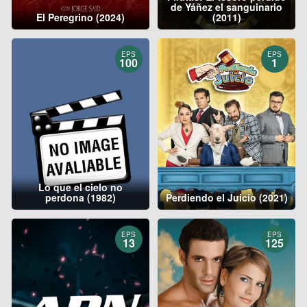
de Yáñez el sanguinario
El Peregrino (2024)
(2011)
EPS
EPS
100
1
Lo que el cielo no
perdona (1982)
Perdiendo el Juicio (2021)
EPS
EPS
13
125