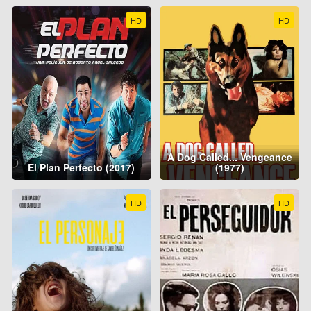
HD
HD
A Dog Called... Vengeance
El Plan Perfecto (2017)
(1977)
HD
HD