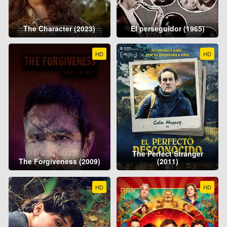
The Character (2023)
El perseguidor (1965)
HD
HD
The Perfect Stranger
The Forgiveness (2009)
(2011)
HD
HD