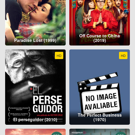
Off Course to China
Paradise Lost (1999)
(2019)
HD
HD
The Perfect Business
El perseguidor (2010)
(1970)