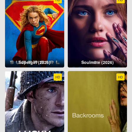
Supergirl (2026)
Soulm8te (2026)
HD
HD