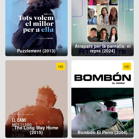
Atrapats per la pantalla: el
Puzzlement (2013)
repte (2024)
HD
HD
The Long Way Home
(2015)
Bombón El Perro (2004)