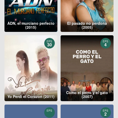
ADN, el murciano perfecto
El pasado no perdona
(2015)
(2005)
EPS
EPS
30
4
Como el perro y el gato
Yo Perdi el Corazon (2011)
(2007)
EPS
EPS
2