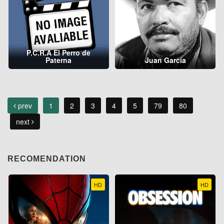
P.C.R.A El Perro de
Paterna
Juan García
prev
1
2
3
4
5
79
80
next
RECOMENDATION
HD
HD