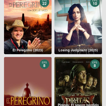
EPS
EPS
22
10
El Peregrino (2023)
Losing Judgment (2025)
EPS
EPS
8
8
Piratas: El tesoro perdido