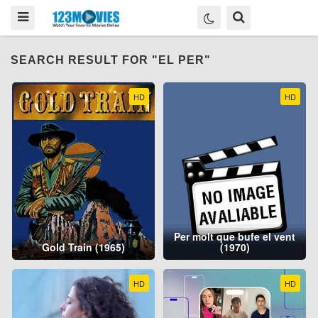
SEARCH RESULT FOR "EL PER"
HD
HD
Per molt que bufe el vent
Gold Train (1965)
(1970)
HD
HD