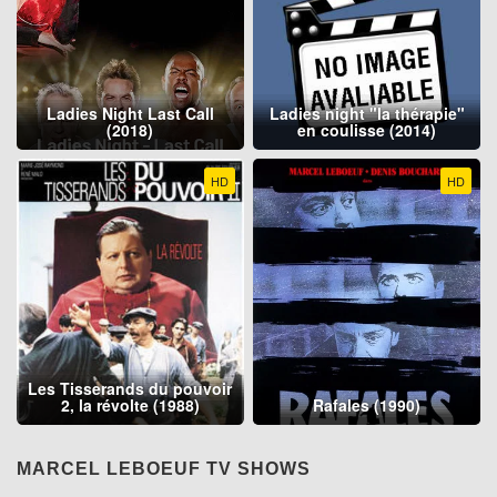
Ladies Night Last Call
Ladies night "la thérapie"
(2018)
en coulisse (2014)
HD
HD
Les Tisserands du pouvoir
2, la révolte (1988)
Rafales (1990)
MARCEL LEBOEUF TV SHOWS