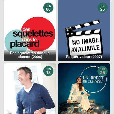
EPS
EPS
80
26
Des squelettes dans le
placard (2006)
Paquet voleur (2007)
EPS
EPS
18
25