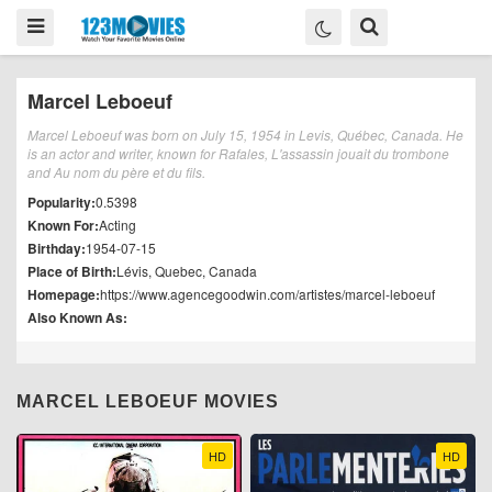
Marcel Leboeuf
Marcel Leboeuf was born on July 15, 1954 in Levis, Québec, Canada. He
is an actor and writer, known for Rafales, L'assassin jouait du trombone
and Au nom du père et du fils.
Popularity:
0.5398
Known For:
Acting
Birthday:
1954-07-15
Place of Birth:
Lévis, Quebec, Canada
Homepage:
https://www.agencegoodwin.com/artistes/marcel-leboeuf
Also Known As:
MARCEL LEBOEUF MOVIES
HD
HD