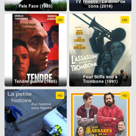
TV Théâtre : Le dîner de
Pale Face (1985)
cons (2016)
HD
HD
Four Stiffs and a
Tendre guerre (1995)
Trombone (1991)
HD
HD