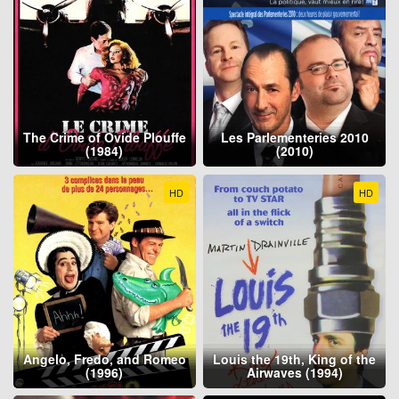
The Crime of Ovide Plouffe
Les Parlementeries 2010
(1984)
(2010)
HD
HD
Angelo, Fredo, and Romeo
Louis the 19th, King of the
(1996)
Airwaves (1994)