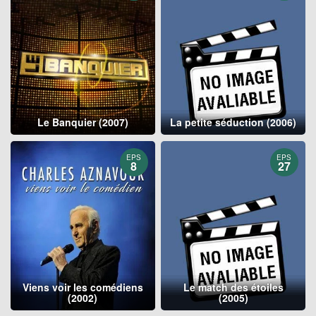
Le Banquier (2007)
La petite séduction (2006)
EPS
EPS
8
27
Viens voir les comédiens
Le match des étoiles
(2002)
(2005)