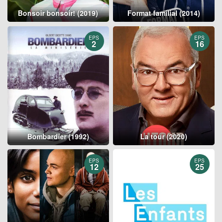
Bonsoir bonsoir! (2019)
Format familial (2014)
EPS
EPS
2
16
Bombardier (1992)
La tour (2020)
EPS
EPS
12
25