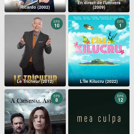
En direct de l'univers
Ricardo (2002)
(2009)
EPS
EPS
10
1
Le Tricheur (2012)
L'Île Kilucru (2022)
EPS
EPS
8
12