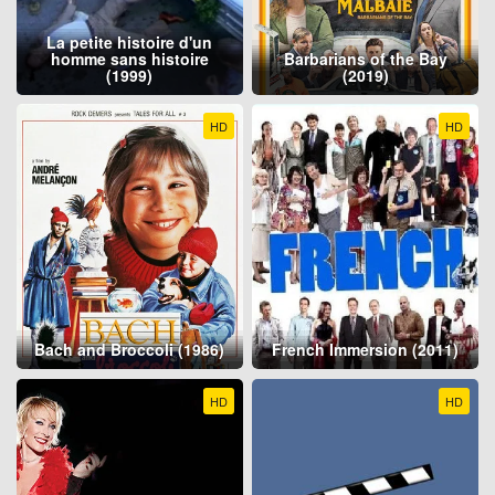
La petite histoire d'un
homme sans histoire
Barbarians of the Bay
(1999)
(2019)
HD
HD
Bach and Broccoli (1986)
French Immersion (2011)
HD
HD