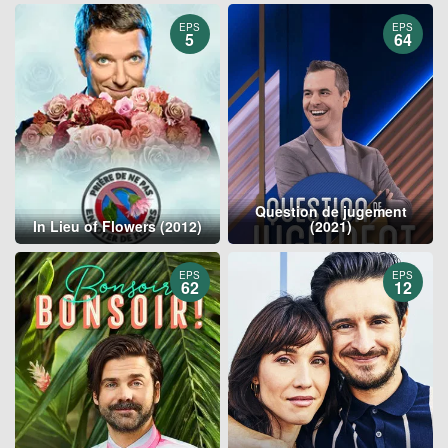
EPS
EPS
5
64
Question de jugement
In Lieu of Flowers (2012)
(2021)
EPS
EPS
62
12