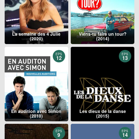
La semaine des 4 Julie
Viens-tu faire un tour?
(2020)
(2014)
EPS
EPS
12
13
En audition avec Simon
Les dieux de la danse
(2010)
(2015)
EPS
EPS
9
14