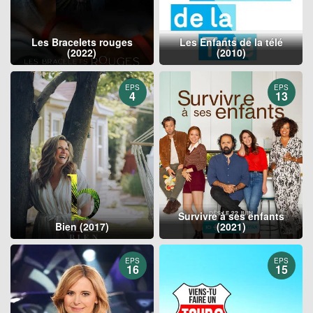
Les Bracelets rouges
Les Enfants de la télé
(2022)
(2010)
EPS
EPS
4
13
Survivre à ses enfants
Bien (2017)
(2021)
EPS
EPS
16
15